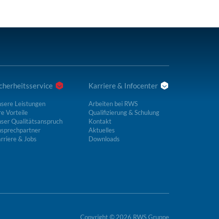
cherheitsservice
Karriere & Infocenter
sere Leistungen
Arbeiten bei RWS
re Vorteile
Qualifizierung & Schulung
ser Qualitätsanspruch
Kontakt
sprechpartner
Aktuelles
rriere & Jobs
Downloads
Copyright © 2026 RWS Gruppe