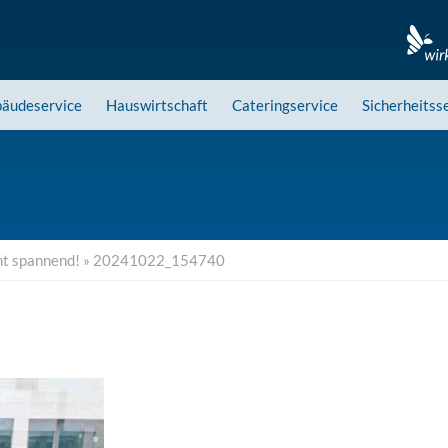
äudeservice
Hauswirtschaft
Cateringservice
Sicherheitss
ht spannend!
»
20241022_154740