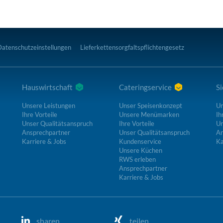
Datenschutzeinstellungen
Lieferkettensorgfaltspflichtengesetz
Hauswirtschaft
Cateringservice
Si
Unsere Leistungen
Unser Speisenkonzept
Un
Ihre Vorteile
Unsere Menümarken
Ih
Unser Qualitätsanspruch
Ihre Vorteile
Un
Ansprechpartner
Unser Qualitätsanspruch
An
Karriere & Jobs
Kundenservice
Ka
Unsere Küchen
RWS erleben
Ansprechpartner
Karriere & Jobs
sharen
teilen