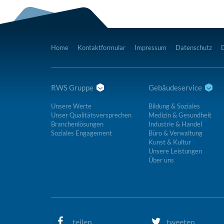
Home
Kontaktformular
Impressum
Datenschutz
RWS Gruppe
Gebäudeservice
Unsere Werte
Bildung & Soziales
Unser Qualitätsversprechen
Medizin & Gesundheit
Branchenlösungen
Industrie & Handel
Soziales Engagement
Büro & Verwaltung
Kunst & Kultur
Unsere Leistungen
Über uns
teilen
tweeten