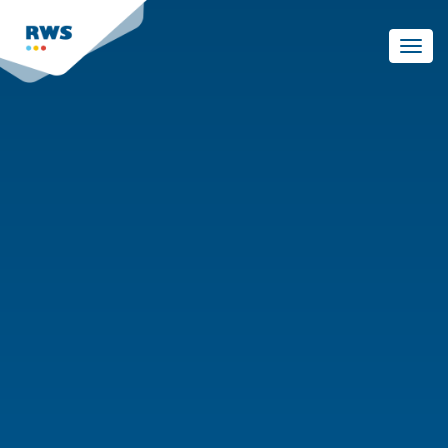
Skip
to
Toggl
main
navig
content