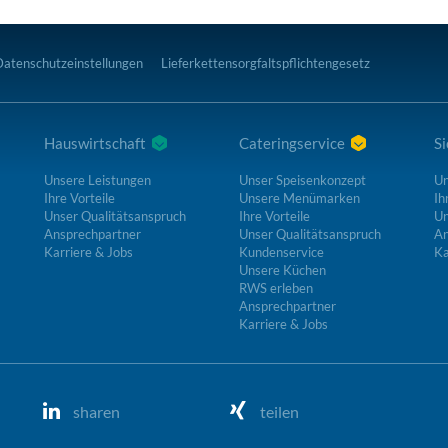
Datenschutzeinstellungen
Lieferkettensorgfaltspflichtengesetz
Hauswirtschaft
Cateringservice
Si
Unsere Leistungen
Unser Speisenkonzept
Un
Ihre Vorteile
Unsere Menümarken
Ih
Unser Qualitätsanspruch
Ihre Vorteile
Un
Ansprechpartner
Unser Qualitätsanspruch
An
Karriere & Jobs
Kundenservice
Ka
Unsere Küchen
RWS erleben
Ansprechpartner
Karriere & Jobs
sharen
teilen