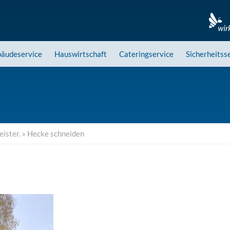
äudeservice
Hauswirtschaft
Cateringservice
Sicherheitss
ister.
»
Hecke schneiden