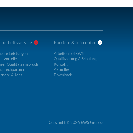
cherheitsservice
Karriere & Infocenter
sere Leistungen
Arbeiten bei RWS
re Vorteile
Qualifizierung & Schulung
ser Qualitätsanspruch
Kontakt
sprechpartner
Aktuelles
rriere & Jobs
Downloads
Copyright © 2026 RWS Gruppe