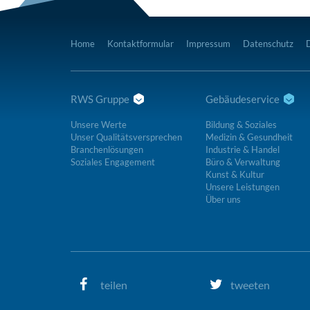
Home
Kontaktformular
Impressum
Datenschutz
RWS Gruppe
Gebäudeservice
Unsere Werte
Bildung & Soziales
Unser Qualitätsversprechen
Medizin & Gesundheit
Branchenlösungen
Industrie & Handel
Soziales Engagement
Büro & Verwaltung
Kunst & Kultur
Unsere Leistungen
Über uns
teilen
tweeten