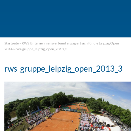
Startseite
»
RWS Unternehmensverbund engagiert sich für die Leipzig Open
2014
»
rws-gruppe_leipzig_open_2013_3
rws-gruppe_leipzig_open_2013_3