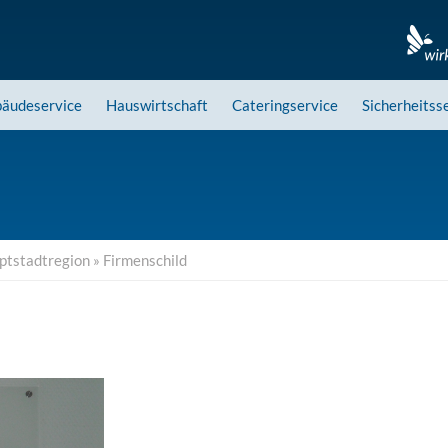
äudeservice
Hauswirtschaft
Cateringservice
Sicherheitss
uptstadtregion
»
Firmenschild