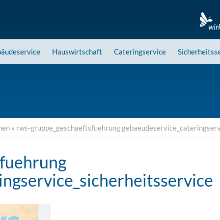
äudeservice
Hauswirtschaft
Cateringservice
Sicherheitss
hen
»
rws-gruppe_geschaeftsfuehrung gebaeudeservice_cateringserv
sfuehrung
ngservice_sicherheitsservice