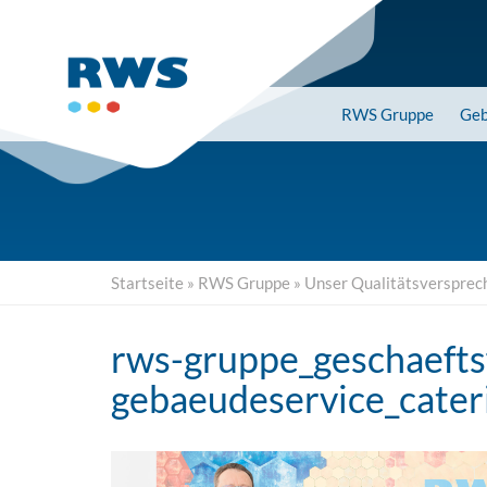
Skip
to
main
content
RWS
Gruppe
Geb
Startseite
»
RWS Gruppe
»
Unser Qualitätsversprec
rws-gruppe_geschaeft
gebaeudeservice_cateri