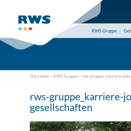
Skip
to
main
content
RWS
Gruppe
Geb
Startseite
»
RWS Gruppe
»
rws-gruppe_karriere-jobs
rws-gruppe_karriere-jo
gesellschaften