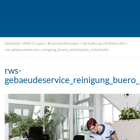
Startseite
»
RWS Gruppe
»
Branchenlösungen
»
Verwaltung und Behörden
»
rws-gebaeudeservice_reinigung_buero_arbeitsplatz_mitarbeiter
rws-
gebaeudeservice_reinigung_buero_a