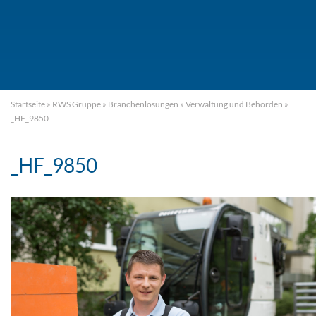
Startseite
»
RWS Gruppe
»
Branchenlösungen
»
Verwaltung und Behörden
»
_HF_9850
_HF_9850