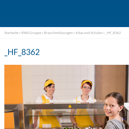
Startseite
»
RWS Gruppe
»
Branchenlösungen
»
Kitas und Schulen
»
_HF_8362
_HF_8362