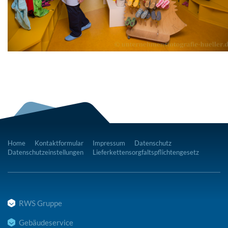
Home
Kontaktformular
Impressum
Datenschutz
Datenschutzeinstellungen
Lieferkettensorgfaltspflichtengesetz
RWS Gruppe
Gebäudeservice