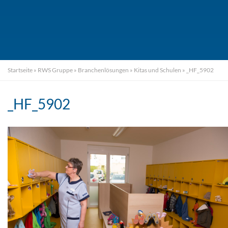
Startseite
»
RWS Gruppe
»
Branchenlösungen
»
Kitas und Schulen
»
_HF_5902
_HF_5902