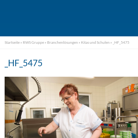
Startseite
»
RWS Gruppe
»
Branchenlösungen
»
Kitas und Schulen
»
_HF_5475
_HF_5475