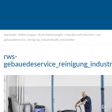
Startseite
»
RWS Gruppe
»
Branchenlösungen
»
Handel und Industrie
»
rws-
gebauedeservice_reinigung_industriehalle_mitarbeiter
rws-
gebauedeservice_reinigung_industr