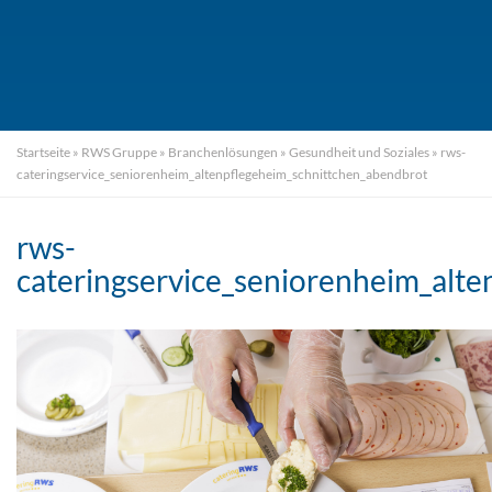
Startseite
»
RWS Gruppe
»
Branchenlösungen
»
Gesundheit und Soziales
»
rws-
cateringservice_seniorenheim_altenpflegeheim_schnittchen_abendbrot
rws-
cateringservice_seniorenheim_alt