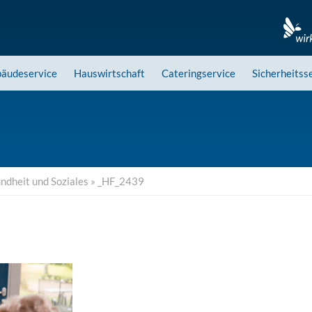
äudeservice
Hauswirtschaft
Cateringservice
Sicherheitss
ndheit und Soziales
»
_HF_2439