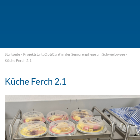
Startseite
»
Projektstart „OptiCare“ in der Seniorenpflege am Schwielowsee
»
Küche Ferch 2.1
Küche Ferch 2.1