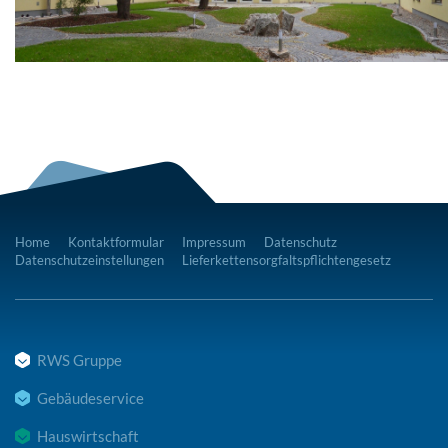
Home
Kontaktformular
Impressum
Datenschutz
Datenschutzeinstellungen
Lieferkettensorgfaltspflichtengesetz
RWS Gruppe
Gebäudeservice
Hauswirtschaft