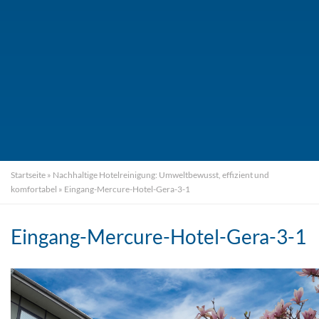
Startseite
»
Nachhaltige Hotelreinigung: Umweltbewusst, effizient und
komfortabel
»
Eingang-Mercure-Hotel-Gera-3-1
Eingang-Mercure-Hotel-Gera-3-1