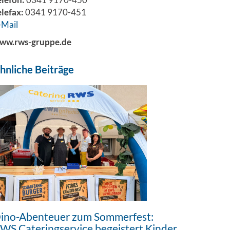
elefax:
0341 9170-451
-Mail
ww.rws-gruppe.de
hnliche Beiträge
ino-Abenteuer zum Sommerfest:
WS Cateringservice begeistert Kinder