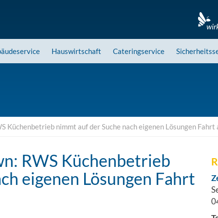
äudeservice
Hauswirtschaft
Cateringservice
Sicherheitss
 Küchenbetrieb nimmt auf der Suche nach eigenen Lösungen Fahrt 
wn: RWS Küchenbetrieb
R
ach eigenen Lösungen Fahrt
Z
S
0
T