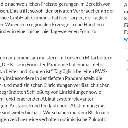
 die nachweislichen Preissteigerungen im Bereich von
A
sen. Das trifft sowohl den privaten Verbraucher an der
d
vice GmbH als Gemeinschaftsversorger, der täglich
K
chen Waren von regionalen Erzeugern und Händlern
E
ständer in einer bisher nie dagewesenen Form zu
F
w
n nur gemeinsam meistern: mit unseren Mitarbeitern,
 „Die Krise in Form der Pandemie hat einmal mehr
tarbeiter und Kunden ist.“ Tagtäglich bereiten RWS-
en, insbesondere in der tiefsten Pandemiezeit, die
- und medizinischen Einrichtungen verlässlich sicher.
 begründeten Schließung von Einrichtungen sowie
en funktionierenden Ablauf systemrelevanter
engem Austausch und fortlaufender Abstimmung mit
sind weiterhin hart. Wir schauen mit dem Blick nach
gen zeichnen eine verhalten optimistische Zukunft.“