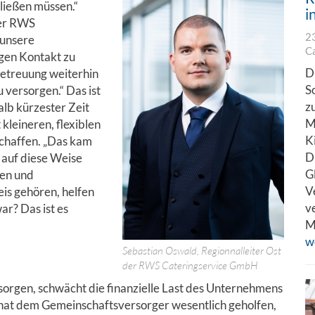
hließen müssen.“
i
der RWS
2
 unsere
C
ngen Kontakt zu
D
betreuung weiterhin
S
 versorgen.“ Das ist
z
lb kürzester Zeit
M
kleineren, flexiblen
K
chaffen. „Das kam
D
 auf diese Weise
G
gen und
V
is gehören, helfen
v
ar? Das ist es
M
w
Sebastian Oswald, Regionnalleiter Ost
der RWS Cateringservice GmbH
rsorgen, schwächt die finanzielle Last des Unternehmens
 hat dem Gemeinschaftsversorger wesentlich geholfen,