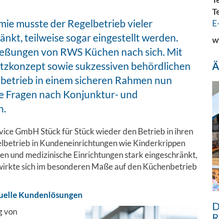
T
e musste der Regelbetrieb vieler
E
kt, teilweise sogar eingestellt werden.
w
hließungen von RWS Küchen nach sich. Mit
tzkonzept sowie sukzessiven behördlichen
Ä
betrieb in einem sicheren Rahmen nun
ne Fragen nach Konjunktur- und
n.
vice GmbH Stück für Stück wieder den Betrieb in ihren
lbetrieb in Kundeneinrichtungen wie Kinderkrippen
en und medizinische Einrichtungen stark eingeschränkt,
s wirkte sich im besonderen Maße auf den Küchenbetrieb
duelle Kundenlösungen
D
g von
R