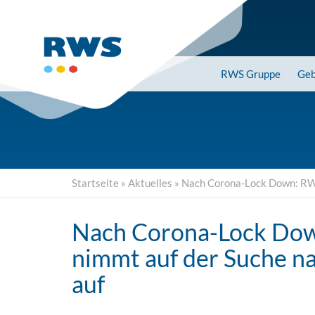
Skip
to
main
content
RWS
Gruppe
Geb
Startseite
»
Aktuelles
»
Nach Corona-Lock Down: RWS
Nach Corona-Lock Do
nimmt auf der Suche n
auf