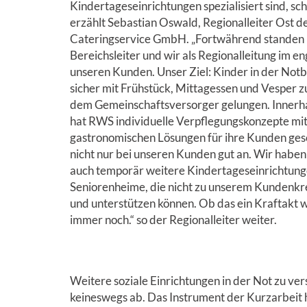
Kindertageseinrichtungen spezialisiert sind, sc
erzählt Sebastian Oswald, Regionalleiter Ost 
Cateringservice GmbH. „Fortwährend standen
Bereichsleiter und wir als Regionalleitung im e
unseren Kunden. Unser Ziel: Kinder in der Not
sicher mit Frühstück, Mittagessen und Vesper zu
dem Gemeinschaftsversorger gelungen. Innerha
hat RWS individuelle Verpflegungskonzepte mit 
gastronomischen Lösungen für ihre Kunden ges
nicht nur bei unseren Kunden gut an. Wir haben
auch temporär weitere Kindertageseinrichtun
Seniorenheime, die nicht zu unserem Kundenkre
und unterstützen können. Ob das ein Kraftakt w
immer noch.“ so der Regionalleiter weiter.
Weitere soziale Einrichtungen in der Not zu ve
keineswegs ab. Das Instrument der Kurzarbeit