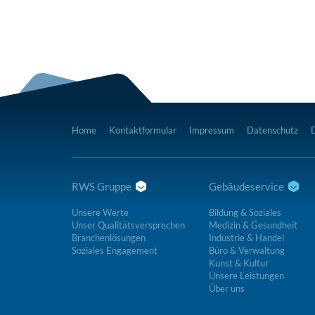
Home
Kontaktformular
Impressum
Datenschutz
RWS Gruppe
Gebäudeservice
Unsere Werte
Bildung & Soziales
Unser Qualitätsversprechen
Medizin & Gesundheit
Branchenlösungen
Industrie & Handel
Soziales Engagement
Büro & Verwaltung
Kunst & Kultur
Unsere Leistungen
Über uns