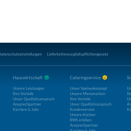
Datenschutzeinstellungen
Lieferkettensorgfaltspflichtengesetz
Hauswirtschaft
Cateringservice
Si
Unsere Leistungen
Unser Speisenkonzept
Un
Ihre Vorteile
Unsere Menümarken
Ih
Unser Qualitätsanspruch
Ihre Vorteile
Un
Ansprechpartner
Unser Qualitätsanspruch
An
Karriere & Jobs
Kundenservice
Ka
Unsere Küchen
RWS erleben
Ansprechpartner
Karriere & Jobs