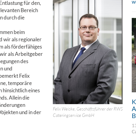
w
ntlastung für den,
elevanten Bereich
n durch die
ommen beim
d wir als regionaler
 als förderfähiges
wir als Arbeitgeber
rlegungen des
en und
bemerkt Felix
ene, temporäre
hinsichtlich eines
s. Allein die
K
sänderungen
A
Felix Weiske, Geschäftsführer der RWS
Objekten und in der
B
Cateringservice GmbH
1
C