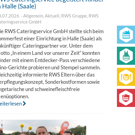
n Halle (Saale)
3.07.2026
Allgemein
,
Aktuell
,
RWS Gruppe
,
RWS
ateringservice GmbH
ie RWS Cateringservice GmbH stellte sich beim
ommerfest einer Einrichtung in Halle (Saale) als
ukünftiger Cateringpartner vor. Unter dem
otto „In einem Land vor unserer Zeit“ konnten
inder mit einem Entdecker-Pass verschiedene
ino-Gerichte probieren und Stempel sammeln.
leichzeitig informierte RWS Eltern über das
erpflegungskonzept, Sonderkostformen sowie
egetarische und schweinefleischfreie
enüoptionen.
eiterlesen