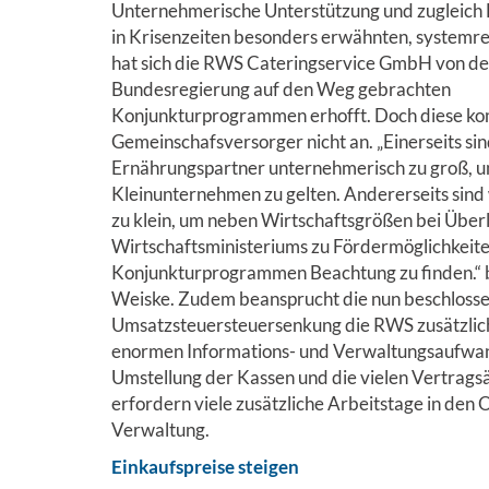
Unternehmerische Unterstützung und zugleich E
in Krisenzeiten besonders erwähnten, systemr
hat sich die RWS Cateringservice GmbH von de
Bundesregierung auf den Weg gebrachten
Konjunkturprogrammen erhofft. Doch diese k
Gemeinschafsversorger nicht an. „Einerseits sin
Ernährungspartner unternehmerisch zu groß, um
Kleinunternehmen zu gelten. Andererseits sind 
zu klein, um neben Wirtschaftsgrößen bei Übe
Wirtschaftsministeriums zu Fördermöglichkeit
Konjunkturprogrammen Beachtung zu finden.“ 
Weiske. Zudem beansprucht die nun beschloss
Umsatzsteuersteuersenkung die RWS zusätzlich 
enormen Informations- und Verwaltungsaufwand
Umstellung der Kassen und die vielen Vertrag
erfordern viele zusätzliche Arbeitstage in den 
Verwaltung.
Einkaufspreise steigen