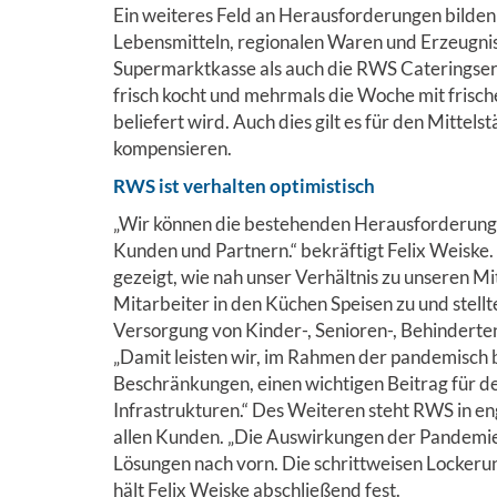
Ein weiteres Feld an Herausforderungen bilden
Lebensmitteln, regionalen Waren und Erzeugnis
Supermarktkasse als auch die RWS Cateringser
frisch kocht und mehrmals die Woche mit fris
beliefert wird. Auch dies gilt es für den Mittel
kompensieren.
RWS ist verhalten optimistisch
„Wir können die bestehenden Herausforderunge
Kunden und Partnern.“ bekräftigt Felix Weiske.
gezeigt, wie nah unser Verhältnis zu unseren Mi
Mitarbeiter in den Küchen Speisen zu und stellt
Versorgung von Kinder-, Senioren-, Behinderten
„Damit leisten wir, im Rahmen der pandemisch
Beschränkungen, einen wichtigen Beitrag für d
Infrastrukturen.“ Des Weiteren steht RWS in 
allen Kunden. „Die Auswirkungen der Pandemie 
Lösungen nach vorn. Die schrittweisen Lockerun
hält Felix Weiske abschließend fest.