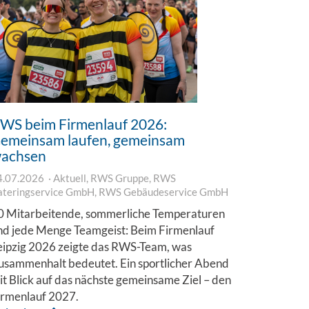
WS beim Firmenlauf 2026:
emeinsam laufen, gemeinsam
achsen
4.07.2026
Aktuell
,
RWS Gruppe
,
RWS
ateringservice GmbH
,
RWS Gebäudeservice GmbH
0 Mitarbeitende, sommerliche Temperaturen
nd jede Menge Teamgeist: Beim Firmenlauf
eipzig 2026 zeigte das RWS-Team, was
usammenhalt bedeutet. Ein sportlicher Abend
it Blick auf das nächste gemeinsame Ziel – den
irmenlauf 2027.