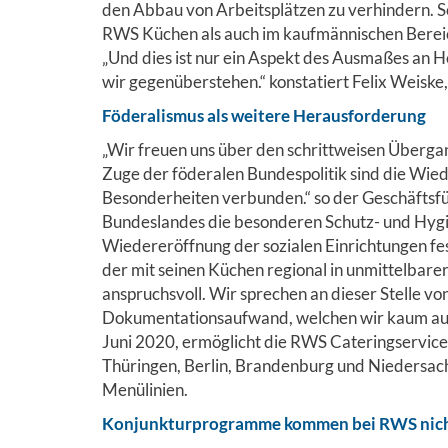
den Abbau von Arbeitsplätzen zu verhindern. So
RWS Küchen als auch im kaufmännischen Bereich 
„Und dies ist nur ein Aspekt des Ausmaßes an
wir gegenüberstehen.“ konstatiert Felix Weisk
Föderalismus als weitere Herausforderung
„Wir freuen uns über den schrittweisen Übergan
Zuge der föderalen Bundespolitik sind die Wied
Besonderheiten verbunden.“ so der Geschäftsfüh
Bundeslandes die besonderen Schutz- und Hy
Wiedereröffnung der sozialen Einrichtungen fes
der mit seinen Küchen regional in unmittelbar
anspruchsvoll. Wir sprechen an dieser Stelle 
Dokumentationsaufwand, welchen wir kaum ausg
Juni 2020, ermöglicht die RWS Cateringservic
Thüringen, Berlin, Brandenburg und Niedersac
Menülinien.
Konjunkturprogramme kommen bei RWS nich