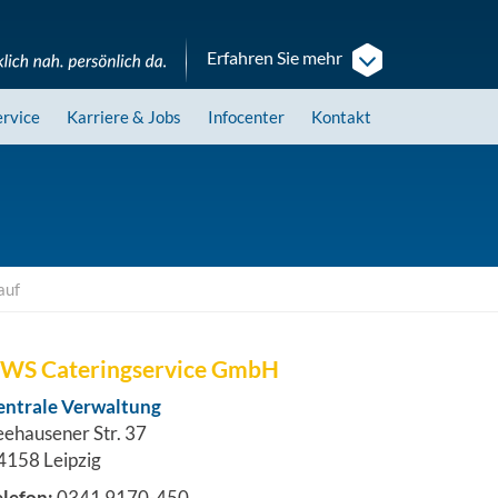
Erfahren Sie mehr
ervice
Karriere
& Jobs
Infocenter
Kontakt
auf
WS Cateringservice GmbH
entrale Verwaltung
eehausener Str. 37
4158 Leipzig
elefon:
0341 9170-450