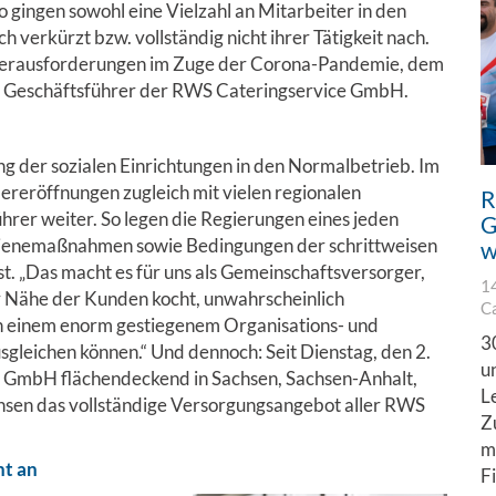
 gingen sowohl eine Vielzahl an Mitarbeiter in den
verkürzt bzw. vollständig nicht ihrer Tätigkeit nach.
 Herausforderungen im Zuge der Corona-Pandemie, dem
e, Geschäftsführer der RWS Cateringservice GmbH.
g der sozialen Einrichtungen in den Normalbetrieb. Im
ereröffnungen zugleich mit vielen regionalen
R
rer weiter. So legen die Regierungen eines jeden
G
gienemaßnahmen sowie Bedingungen der schrittweisen
w
t. „Das macht es für uns als Gemeinschaftsversorger,
1
er Nähe der Kunden kocht, unwahrscheinlich
C
von einem enorm gestiegenem Organisations- und
3
leichen können.“ Und dennoch: Seit Dienstag, den 2.
u
e GmbH flächendeckend in Sachsen, Sachsen-Anhalt,
L
hsen das vollständige Versorgungsangebot aller RWS
Z
m
t an
F