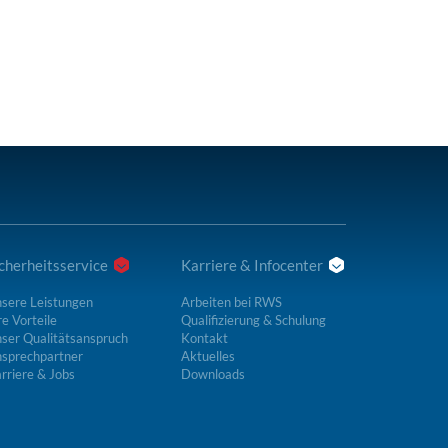
cherheitsservice
Karriere & Infocenter
sere Leistungen
Arbeiten bei RWS
re Vorteile
Qualifizierung & Schulung
ser Qualitätsanspruch
Kontakt
sprechpartner
Aktuelles
rriere & Jobs
Downloads