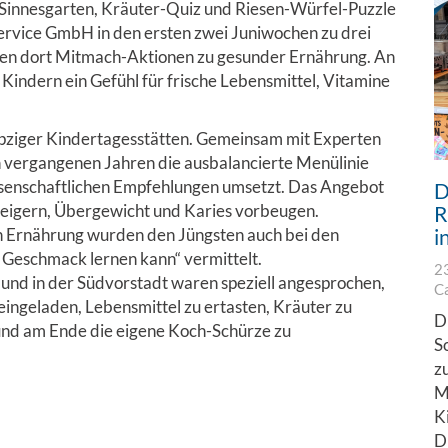
 Sinnesgarten, Kräuter-Quiz und Riesen-Würfel-Puzzle
ervice GmbH in den ersten zwei Juniwochen zu drei
teten dort Mitmach-Aktionen zu gesunder Ernährung. An
indern ein Gefühl für frische Lebensmittel, Vitamine
ipziger Kindertagesstätten. Gemeinsam mit Experten
en vergangenen Jahren die ausbalancierte Menülinie
senschaftlichen Empfehlungen umsetzt. Das Angebot
D
 steigern, Übergewicht und Karies vorbeugen.
R
en Ernährung wurden den Jüngsten auch bei den
i
Geschmack lernen kann“ vermittelt.
2
 und in der Südvorstadt waren speziell angesprochen,
C
ingeladen, Lebensmittel zu ertasten, Kräuter zu
D
und am Ende die eigene Koch-Schürze zu
S
z
M
K
D