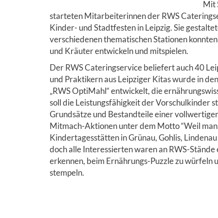
Mit
starteten Mitarbeiterinnen der RWS Caterings
Kinder- und Stadtfesten in Leipzig. Sie gestal
verschiedenen thematischen Stationen konnten K
und Kräuter entwickeln und mitspielen.
Der RWS Cateringservice beliefert auch 40 Le
und Praktikern aus Leipziger Kitas wurde in d
„RWS OptiMahl“ entwickelt, die ernährungswis
soll die Leistungsfähigkeit der Vorschulkinder
Grundsätze und Bestandteile einer vollwertig
Mitmach-Aktionen unter dem Motto “Weil man 
Kindertagesstätten in Grünau, Gohlis, Lindenau
doch alle Interessierten waren an RWS-Stände e
erkennen, beim Ernährungs-Puzzle zu würfeln 
stempeln.
fsjsdöl