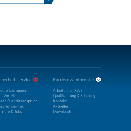
cherheitsservice
Karriere & Infocenter
sere Leistungen
Arbeiten bei RWS
re Vorteile
Qualifizierung & Schulung
ser Qualitätsanspruch
Kontakt
sprechpartner
Aktuelles
rriere & Jobs
Downloads