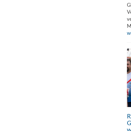
G
V
v
M
w
R
G
w