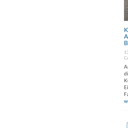
K
A
B
1
C
A
d
K
E
F
w