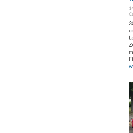
1
C
3
u
L
Z
m
F
w