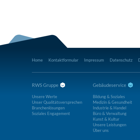
Home
Kontaktformular
Impressum
Datenschutz
RWS Gruppe
Gebäudeservice
Unsere Werte
Bildung & Soziales
Unser Qualitätsversprechen
Medizin & Gesundheit
Branchenlösungen
Industrie & Handel
Soziales Engagement
Büro & Verwaltung
Kunst & Kultur
Unsere Leistungen
Über uns