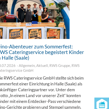
ino-Abenteuer zum Sommerfest:
WS Cateringservice begeistert Kinder
n Halle (Saale)
3.07.2026
Allgemein
,
Aktuell
,
RWS Gruppe
,
RWS
ateringservice GmbH
ie RWS Cateringservice GmbH stellte sich beim
ommerfest einer Einrichtung in Halle (Saale) als
ukünftiger Cateringpartner vor. Unter dem
otto „In einem Land vor unserer Zeit“ konnten
inder mit einem Entdecker-Pass verschiedene
ino-Gerichte probieren und Stempel sammeln.