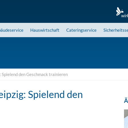
äudeservice
Hauswirtschaft
Cateringservice
Sicherheitss
: Spielend den Geschmack trainieren
ipzig: Spielend den
Ä