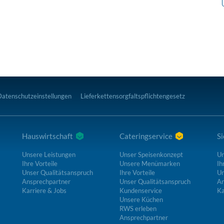
Datenschutzeinstellungen
Lieferkettensorgfaltspflichtengesetz
Hauswirtschaft
Cateringservice
Si
Unsere Leistungen
Unser Speisenkonzept
Un
Ihre Vorteile
Unsere Menümarken
Ih
Unser Qualitätsanspruch
Ihre Vorteile
Un
Ansprechpartner
Unser Qualitätsanspruch
An
Karriere & Jobs
Kundenservice
Ka
Unsere Küchen
RWS erleben
Ansprechpartner