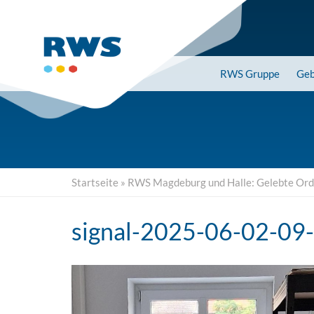
Skip
to
main
content
RWS
Gruppe
Geb
Startseite
»
RWS Magdeburg und Halle: Gelebte Ordn
signal-2025-06-02-09