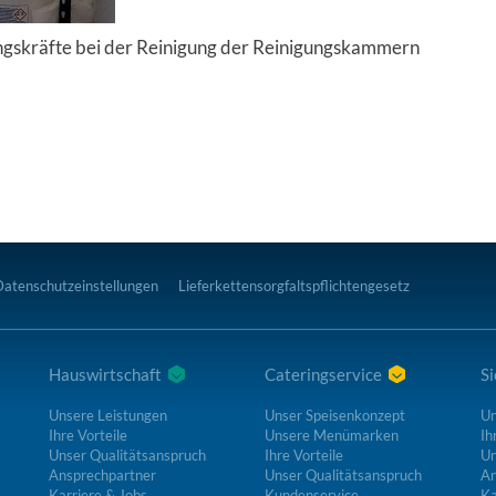
gungskräfte bei der Reinigung der Reinigungskammern
Datenschutzeinstellungen
Lieferkettensorgfaltspflichtengesetz
Hauswirtschaft
Cateringservice
Si
Unsere Leistungen
Unser Speisenkonzept
Un
Ihre Vorteile
Unsere Menümarken
Ih
Unser Qualitätsanspruch
Ihre Vorteile
Un
Ansprechpartner
Unser Qualitätsanspruch
An
Karriere & Jobs
Kundenservice
Ka