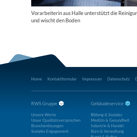
Vorarbeiterin aus Halle unterstützt die Reini
und wischt den Boden
Home
Kontaktformular
Impressum
Datenschutz
RWS Gruppe
Gebäudeservice
Unsere Werte
Bildung & Soziales
Unser Qualitätsversprechen
Medizin & Gesundheit
Branchenlösungen
Industrie & Handel
Soziales Engagement
Büro & Verwaltung
Kunst & Kultur