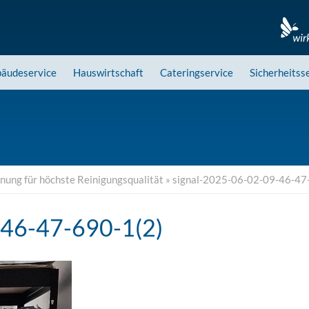
äudeservice
Hauswirtschaft
Cateringservice
Sicherheitss
ung für höchste Reinigungsqualität
»
signal-2025-06-02-09-46-47
-46-47-690-1(2)