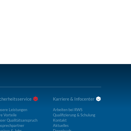
cherheitsservice
Karriere & Infocenter
sere Leistungen
Arbeiten bei RWS
re Vorteile
Qualifizierung & Schulung
ser Qualitätsanspruch
Kontakt
sprechpartner
Aktuelles
rriere & Jobs
Downloads