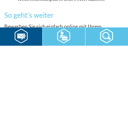
So geht's weiter
Bewerben Sie sich einfach online mit Ihrem
Lebenslauf. Sie erhalten eine Eingangsbestätigung
und nach Sichtung Ihrer Unterlagen informiere ich
Sie, wie es weiter geht. Sie haben Fragen? Rufen Sie
mich einfach an unter 0341- 9170322 oder schreiben
Sie mir eine Nachricht an bewerbung@rws-
gruppe.de.
www.rws-gruppe.de/karriere-jobs
Wir freuen uns auf Sie!
Jetzt bewerben