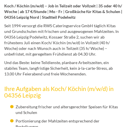
Koch / Köchin (m/w/d) – Job in Teilzeit oder Vollzeit
|
35 oder 40 h/
Woche
|
ab 17 €/Stunde
|
Mo - Fr
|
Großküche für Kitas & Schulen |
04356 Leipzig Nord
|
Stadtteil Podelwitz
Seit 1994 versorgt die RWS Cateringservice GmbH täglich Kitas
und Grundschulen mit frischen und ausgewogenen Mahlzeiten. In
04356 Leipzig Podelwitz, Kossaer Straße 2, suchen wir ab
frühestens Juli einen Koch/ Köchin (m/w/d) in Vollzeit (40 h/
Woche) oder nach Wunsch auch in Teilzeit (35 h/ Woche) –
unbefristet, mit geregeltem Frühdienst ab 04.30 Uhr.
Und das Beste: keine Teildienste, planbare Arbeitszeiten, ein
stabiles Team, langfristige Sicherheit, kein à-la-carte-Stress, ab
13.00 Uhr Feierabend und freie Wochenenden.
Ihre Aufgaben als Koch/ Köchin (m/w/d) in
04356 Leipzig
Zubereitung frischer und altersgerechter Speisen für Kitas
und Schulen
Portionierung der Mahlzeiten entsprechend der
Bestellungen