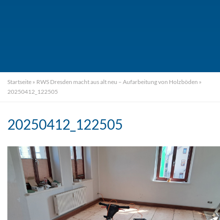
Startseite
»
RWS Dresden macht aus alt neu – Aufarbeitung von Holzböden
»
20250412_122505
20250412_122505