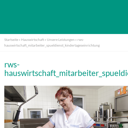
Startseite
»
Hauswirtschaft
»
Unsere Leistungen
»
rws-
hauswirtschaft_mitarbeiter_spueldienst_kindertageseinrichtung
rws-
hauswirtschaft_mitarbeiter_spueld