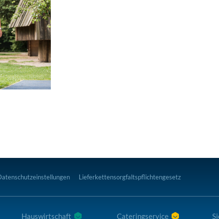
Datenschutzeinstellungen
Lieferkettensorgfaltspflichtengesetz
Hauswirtschaft
Cateringservice
Si