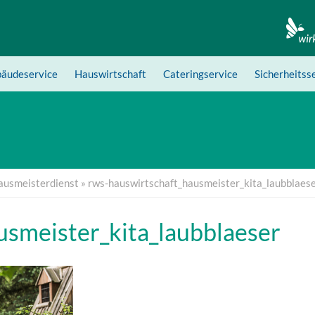
äudeservice
Hauswirtschaft
Cateringservice
Sicherheitss
ausmeisterdienst
»
rws-hauswirtschaft_hausmeister_kita_laubblaes
usmeister_kita_laubblaeser