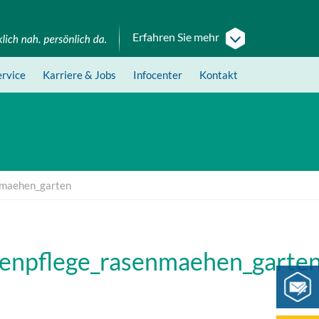
Erfahren Sie mehr
ervice
Karriere
& Jobs
Infocenter
Kontakt
nmaehen_garten
genpflege_rasenmaehen_garte