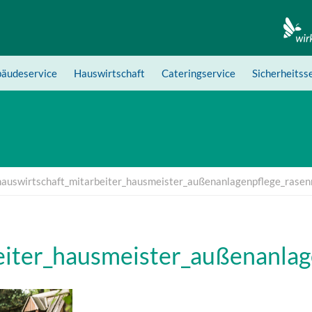
äudeservice
Hauswirtschaft
Cateringservice
Sicherheitss
hauswirtschaft_mitarbeiter_hausmeister_außenanlagenpflege_rase
eiter_hausmeister_außenanla