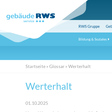
Skip
to
main
content
RWS
Gruppe
Geb
Bildung & Soziales
Startseite
»
Glossar
»
Werterhalt
Werterhalt
01.10.2025