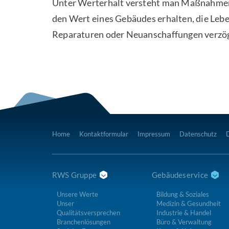
Unter Werterhalt versteht man Maßnahmen 
den Wert eines Gebäudes erhalten, die Leb
Reparaturen oder Neuanschaffungen verzö
Home
Kontaktformular
Impressum
Datenschutz
RWS Gruppe
Gebäudeservice
Unsere Werte
Bildung & Soziales
Unser
Medizin & Gesundheit
Qualitätsversprechen
Industrie & Handel
Branchenlösungen
Büro & Verwaltung