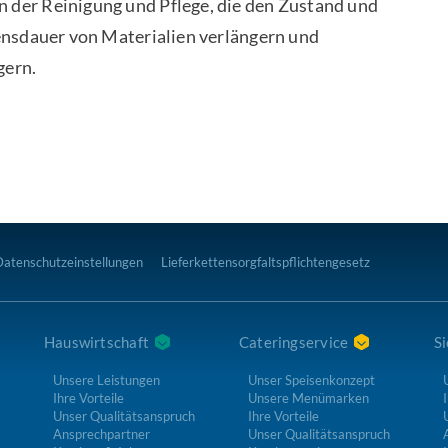
der Reinigung und Pflege, die den Zustand und
ensdauer von Materialien verlängern und
gern.
Datenschutzeinstellungen
Lieferkettensorgfaltspflichtengesetz
Hauswirtschaft
Cateringservice
Si
Unsere Leistungen
Unser Speisenkonzept
Ihre Vorteile
Unsere Menümarken
I
Unser Qualitätsanspruch
Ihre Vorteile
Ansprechpartner
Unser Qualitätsanspruch