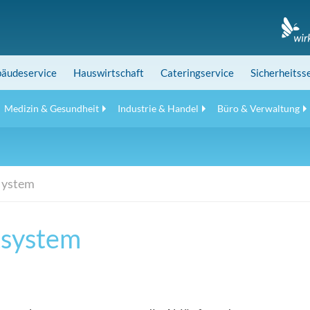
äudeservice
Hauswirtschaft
Cateringservice
Sicherheitss
Medizin & Gesundheit
Industrie & Handel
Büro & Verwaltung
ystem
system