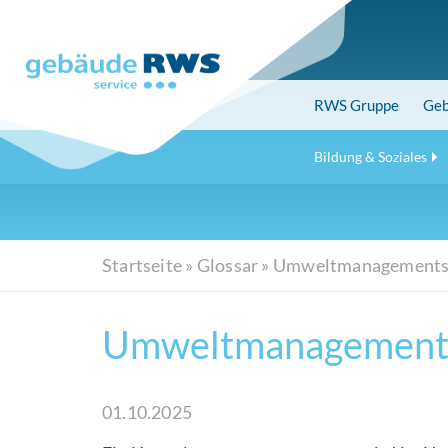
Skip
to
main
content
RWS
Gruppe
Geb
Bildung & Soziales
Startseite
»
Glossar
»
Umweltmanagements
Umweltmanagement
01.10.2025