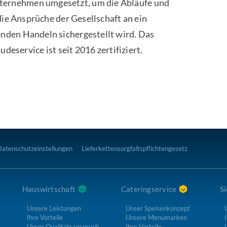
ernehmen umgesetzt, um die Abläufe und
die Ansprüche der Gesellschaft an ein
nden Handeln sichergestellt wird. Das
rvice ist seit 2016 zertifiziert.
Datenschutzeinstellungen
Lieferkettensorgfaltspflichtengesetz
Hauswirtschaft
Cateringservice
Si
Unsere Leistungen
Unser Speisenkonzept
Ihre Vorteile
Unsere Menümarken
I
Unser Qualitätsanspruch
Ihre Vorteile