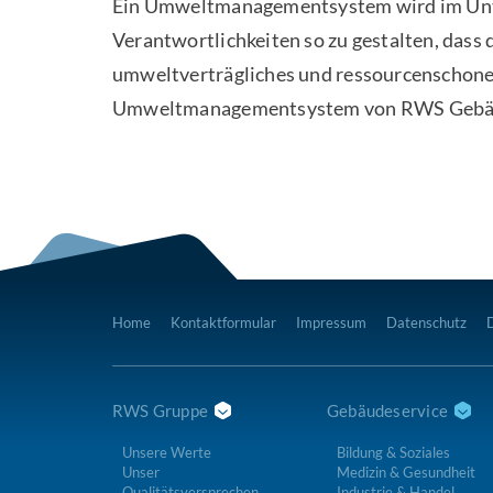
Ein Umweltmanagementsystem wird im Unt
Verantwortlichkeiten so zu gestalten, dass 
umweltverträgliches und ressourcenschone
Umweltmanagementsystem von RWS Gebäudese
Home
Kontaktformular
Impressum
Datenschutz
RWS Gruppe
Gebäudeservice
Unsere Werte
Bildung & Soziales
Unser
Medizin & Gesundheit
Qualitätsversprechen
Industrie & Handel