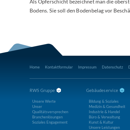
Als Opferschicht bezeichnet man die oberst
Bodens. Sie soll den Bodenbelag vor Besch
Home
Kontaktformular
Impressum
Datenschutz
RWS Gruppe
Gebäudeservice
Unsere Werte
Bildung & Soziales
Unser
Medizin & Gesundheit
Qualitätsversprechen
Industrie & Handel
Branchenlösungen
Büro & Verwaltung
Soziales Engagement
Kunst & Kultur
Unsere Leistungen