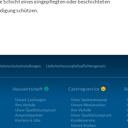
e Schicht eines eingepflegten oder beschichteten
ädigung schützen.
Datenschutzeinstellungen
Lieferkettensorgfaltspflichtengesetz
Hauswirtschaft
Cateringservice
Si
Unsere Leistungen
Unser Speisenkonzept
Ihre Vorteile
Unsere Menümarken
I
Unser Qualitätsanspruch
Ihre Vorteile
Ansprechpartner
Unser Qualitätsanspruch
Karriere & Jobs
Kundenservice
Unsere Küchen