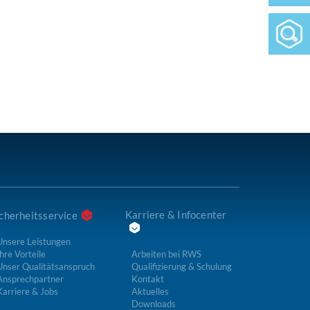
Karriere & Infocenter
cherheitsservice
Unsere Leistungen
hre Vorteile
Arbeiten bei RWS
Unser Qualitätsanspruch
Qualifizierung & Schulung
Ansprechpartner
Kontakt
Karriere & Jobs
Aktuelles
Downloads