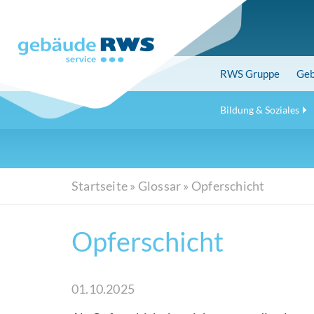
Skip
to
main
content
RWS
Gruppe
Geb
Bildung & Soziales
Startseite
»
Glossar
»
Opferschicht
Opferschicht
01.10.2025