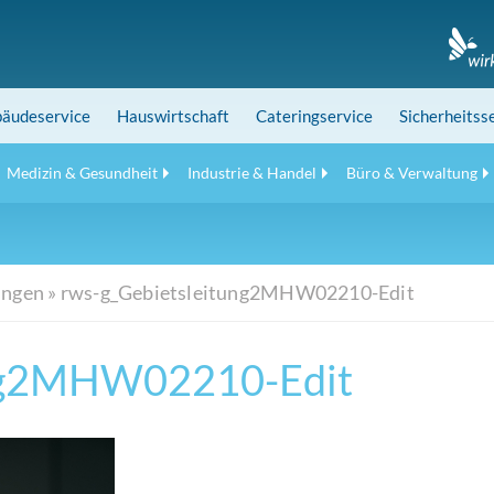
äudeservice
Hauswirtschaft
Cateringservice
Sicherheitss
Medizin & Gesundheit
Industrie & Handel
Büro & Verwaltung
ungen
»
rws-g_Gebietsleitung2MHW02210-Edit
ung2MHW02210-Edit