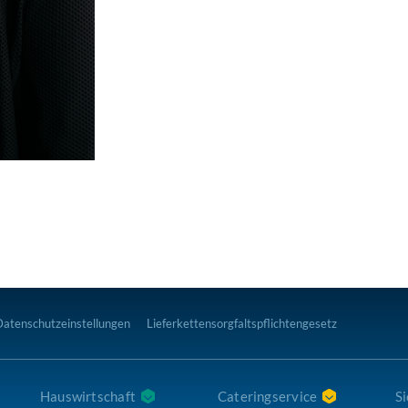
Datenschutzeinstellungen
Lieferkettensorgfaltspflichtengesetz
Hauswirtschaft
Cateringservice
Si