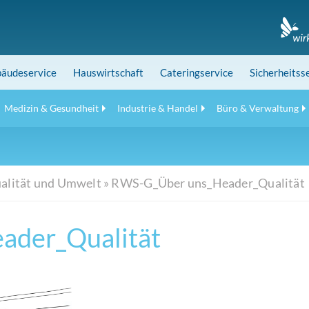
äudeservice
Hauswirtschaft
Cateringservice
Sicherheitss
Medizin & Gesundheit
Industrie & Handel
Büro & Verwaltung
alität und Umwelt
»
RWS-G_Über uns_Header_Qualität
ader_Qualität