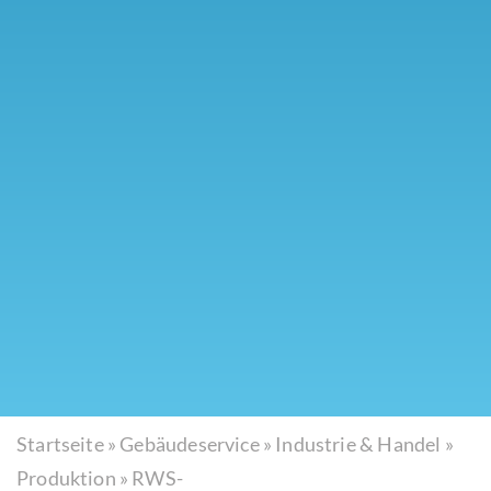
Startseite
»
Gebäudeservice
»
Industrie & Handel
»
Produktion
»
RWS-