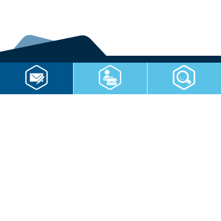
Home
Kontaktformular
Impressum
Datenschutz
Datenschutzeinstellungen
Lieferkettensorgfaltspflichtengesetz
RWS Gruppe
Gebäudeservice
Hauswirtschaft
Cateringservice
Sicherheitsservice