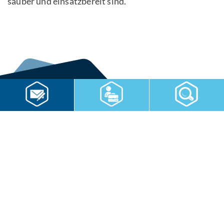
sauber und einsatzbereit sind.
Home
Kontaktformular
Impressum
Datenschutz
Datenschutzeinstellungen
Lieferkettensorgfaltspflichtengesetz
RWS Gruppe
Gebäudeservice
Hauswirtschaft
Cateringservice