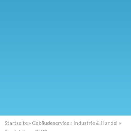
Startseite
»
Gebäudeservice
»
Industrie & Handel
»