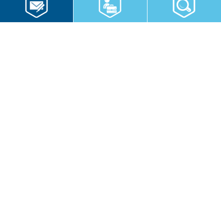
RWS Gruppe
Gebäudeservice
Hauswirtschaft
Cateringservice
Sicherheitsservice
Karriere & Infocenter
Copyright © 2026 RWS Gruppe