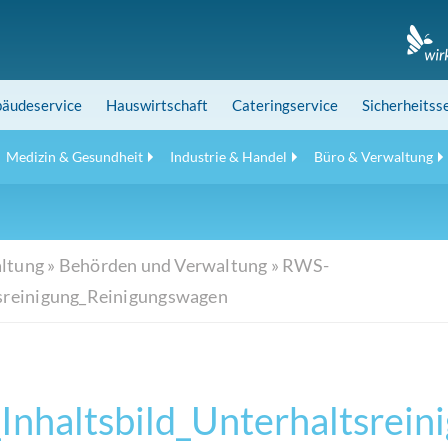
äudeservice
Hauswirtschaft
Cateringservice
Sicherheitss
Medizin & Gesundheit
Industrie & Handel
Büro & Verwaltung
ltung
»
Behörden und Verwaltung
»
RWS-
sreinigung_Reinigungswagen
nhaltsbild_Unterhaltsrei