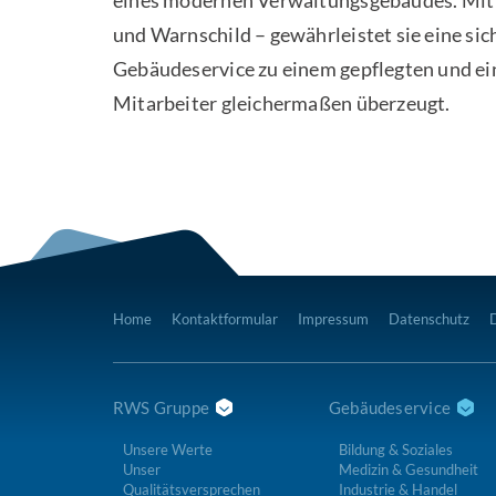
eines modernen Verwaltungsgebäudes. Mit 
und Warnschild – gewährleistet sie eine si
Gebäudeservice zu einem gepflegten und ei
Mitarbeiter gleichermaßen überzeugt.
Home
Kontaktformular
Impressum
Datenschutz
RWS Gruppe
Gebäudeservice
Unsere Werte
Bildung & Soziales
Unser
Medizin & Gesundheit
Qualitätsversprechen
Industrie & Handel