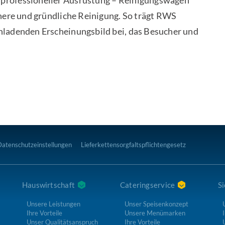
professioneller Ausrüstung – Reinigungswagen
chere und gründliche Reinigung. So trägt RWS
nladenden Erscheinungsbild bei, das Besucher und
Datenschutzeinstellungen
Lieferkettensorgfaltspflichtengesetz
Hauswirtschaft
Cateringservice
Si
Unsere Leistungen
Unser Speisenkonzept
Ihre Vorteile
Unsere Menümarken
I
Unser Qualitätsanspruch
Ihre Vorteile