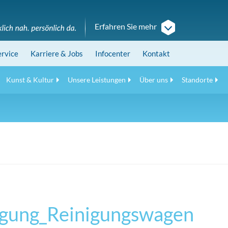
Erfahren Sie mehr
ervice
Karriere
& Jobs
Infocenter
Kontakt
Kunst & Kultur
Unsere Leistungen
Über uns
Standorte
nigung_Reinigungswagen