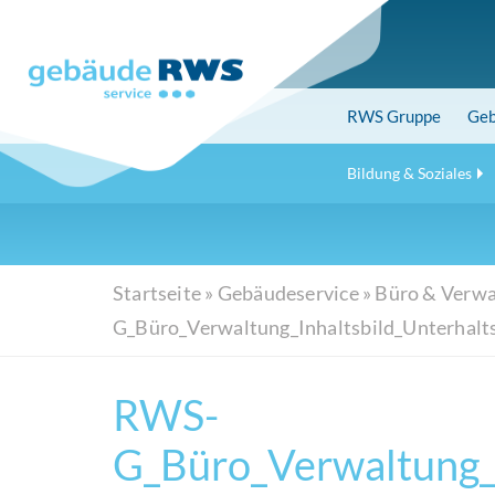
Skip
to
main
content
RWS
Gruppe
Geb
Bildung & Soziales
Startseite
»
Gebäudeservice
»
Büro & Verwa
G_Büro_Verwaltung_Inhaltsbild_Unterhalt
RWS-
G_Büro_Verwaltung_I