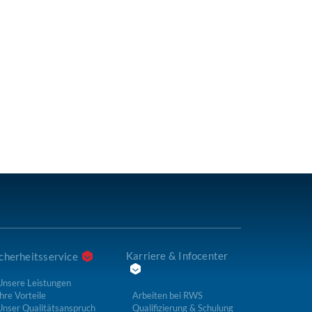
Karriere & Infocenter
cherheitsservice
Unsere Leistungen
hre Vorteile
Arbeiten bei RWS
Unser Qualitätsanspruch
Qualifizierung & Schulung