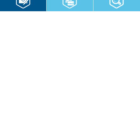
RWS Gruppe
Gebäudeservice
Hauswirtschaft
Cateringservice
Sicherheitsservice
Karriere & Infocenter
Copyright © 2026 RWS Gruppe