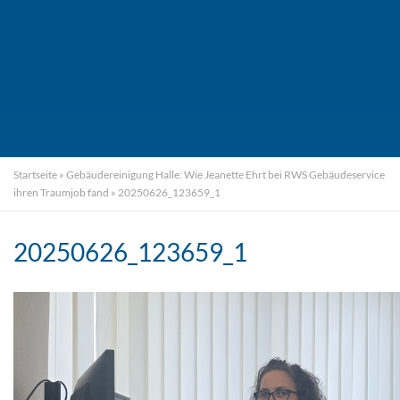
Startseite
»
Gebäudereinigung Halle: Wie Jeanette Ehrt bei RWS Gebäudeservice
ihren Traumjob fand
»
20250626_123659_1
20250626_123659_1