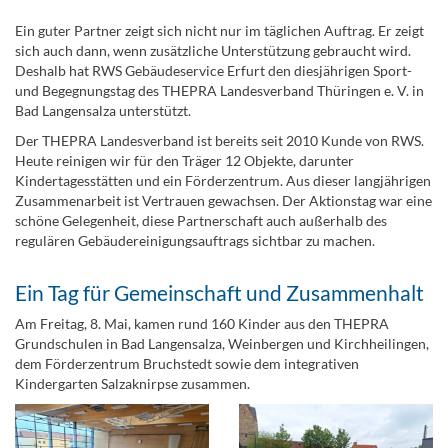
Ein guter Partner zeigt sich nicht nur im täglichen Auftrag. Er zeigt
sich auch dann, wenn zusätzliche Unterstützung gebraucht wird.
Deshalb hat RWS Gebäudeservice Erfurt den diesjährigen Sport-
und Begegnungstag des THEPRA Landesverband Thüringen e. V. in
Bad Langensalza unterstützt.
Der THEPRA Landesverband ist bereits seit 2010 Kunde von RWS.
Heute reinigen wir für den Träger 12 Objekte, darunter
Kindertagesstätten und ein Förderzentrum. Aus dieser langjährigen
Zusammenarbeit ist Vertrauen gewachsen. Der Aktionstag war eine
schöne Gelegenheit, diese Partnerschaft auch außerhalb des
regulären Gebäudereinigungsauftrags sichtbar zu machen.
Ein Tag für Gemeinschaft und Zusammenhalt
Am Freitag, 8. Mai, kamen rund 160 Kinder aus den THEPRA
Grundschulen in Bad Langensalza, Weinbergen und Kirchheilingen,
dem Förderzentrum Bruchstedt sowie dem integrativen
Kindergarten Salzaknirpse zusammen.