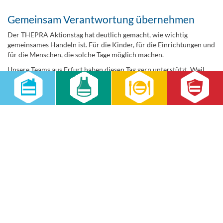
Gemeinsam Verantwortung übernehmen
Der THEPRA Aktionstag hat deutlich gemacht, wie wichtig
gemeinsames Handeln ist. Für die Kinder, für die Einrichtungen und
für die Menschen, die solche Tage möglich machen.
Unsere Teams aus Erfurt haben diesen Tag gern unterstützt. Weil
Partnerschaft für uns nicht an der Objektgrenze endet. Und weil
soziales Engagement dort besonders wertvoll ist, wo Kinder
Gemeinschaft, Rücksicht und Zusammenhalt selbst erleben können.
RWS Gebäudeservice GmbH
Niederlassung Erfurt
Otto-Schwade-Straße 6
99085 Erfurt
Telefon:
0361 26493-650
Telefax:
0361 26493-659
E-Mail