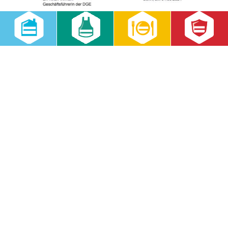
RWS Cateringservice GmbH
Zentrale Verwaltung
Seehausener Str. 37
04158 Leipzig
Telefon:
0341 9170-450
Telefax:
0341 9170-451
E-Mail
www.rws-gruppe.de
Ähnliche Beiträge