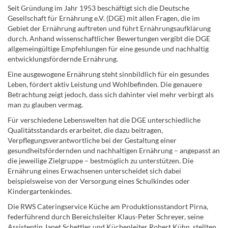
Seit Gründung im Jahr 1953 beschäftigt sich die Deutsche
Gesellschaft für Ernährung e.V. (DGE) mit allen Fragen, die im
Gebiet der Ernährung auftreten und führt Ernährungsaufklärung
durch. Anhand wissenschaftlicher Bewertungen vergibt die DGE
allgemeingültige Empfehlungen für eine gesunde und nachhaltig
entwicklungsfördernde Ernährung.
Eine ausgewogene Ernährung steht sinnbildlich für ein gesundes
Leben, fördert aktiv Leistung und Wohlbefinden. Die genauere
Betrachtung zeigt jedoch, dass sich dahinter viel mehr verbirgt als
man zu glauben vermag.
Für verschiedene Lebenswelten hat die DGE unterschiedliche
Qualitätsstandards erarbeitet, die dazu beitragen,
Verpflegungsverantwortliche bei der Gestaltung einer
gesundheitsfördernden und nachhaltigen Ernährung – angepasst an
die jeweilige Zielgruppe – bestmöglich zu unterstützen. Die
Ernährung eines Erwachsenen unterscheidet sich dabei
beispielsweise von der Versorgung eines Schulkindes oder
Kindergartenkindes.
Die RWS Cateringservice Küche am Produktionsstandort Pirna,
federführend durch Bereichsleiter Klaus-Peter Schreyer, seine
Assistentin Janet Schettler und Küchenleiter Robert Kühn, stellten