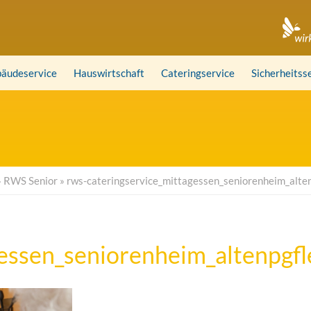
äudeservice
Hauswirtschaft
Cateringservice
Sicherheitss
»
RWS Senior
»
rws-cateringservice_mittagessen_seniorenheim_alte
gessen_seniorenheim_altenpgf