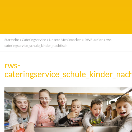
Startseite
»
Cateringservice
»
Unsere Menümarken
»
RWS Junior
»
rws-
cateringservice_schule_kinder_nachtisch
rws-
cateringservice_schule_kinder_nach