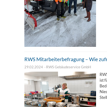
RWS Mitarbeiterbefragung – Wie zufr
29.02.2024
RWS Gebäudeservice GmbH
RWS
ist
Bede
Nied
Stel