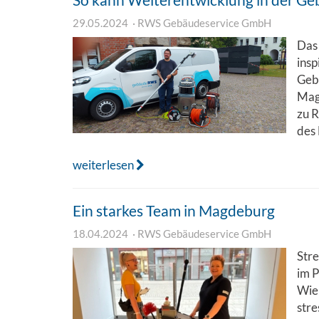
So kann Weiterentwicklung in der G
29.05.2024
RWS Gebäudeservice GmbH
Das 
insp
Gebä
Mag
zu 
des
weiterlesen
Ein starkes Team in Magdeburg
18.04.2024
RWS Gebäudeservice GmbH
Stre
im P
Wie 
str