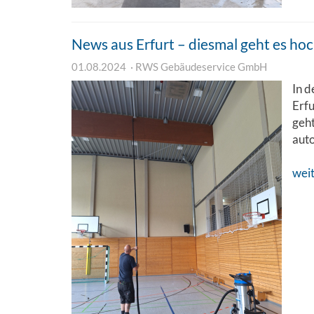
News aus Erfurt – diesmal geht es ho
01.08.2024
RWS Gebäudeservice GmbH
In d
Erfu
geht
aut
wei