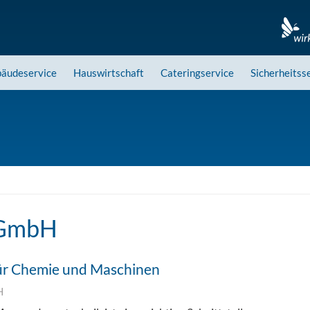
äudeservice
Hauswirtschaft
Cateringservice
Sicherheitss
 GmbH
ür Chemie und Maschinen
H