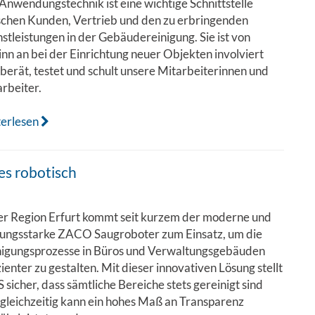
Anwendungstechnik ist eine wichtige Schnittstelle
schen Kunden, Vertrieb und den zu erbringenden
stleistungen in der Gebäudereinigung. Sie ist von
nn an bei der Einrichtung neuer Objekten involviert
berät, testet und schult unsere Mitarbeiterinnen und
rbeiter.
terlesen
 es robotisch
er Region Erfurt kommt seit kurzem der moderne und
stungsstarke ZACO Saugroboter zum Einsatz, um die
nigungsprozesse in Büros und Verwaltungsgebäuden
zienter zu gestalten. Mit dieser innovativen Lösung stellt
sicher, dass sämtliche Bereiche stets gereinigt sind
gleichzeitig kann ein hohes Maß an Transparenz