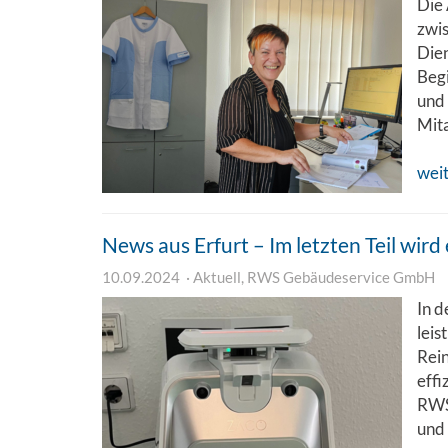
Die 
zwi
Dien
Begi
und 
Mita
wei
News aus Erfurt – Im letzten Teil wird
10.09.2024
Aktuell
,
RWS Gebäudeservice GmbH
In d
lei
Rei
effi
RWS 
und 