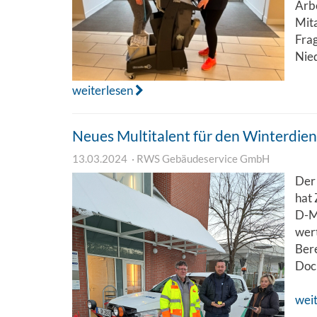
Arbe
Mita
Frag
Nied
weiterlesen
Neues Multitalent für den Winterdien
13.03.2024
RWS Gebäudeservice GmbH
Der
hat 
D-Ma
wert
Bere
Doc
wei