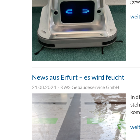
gew
wei
News aus Erfurt – es wird feucht
21.08.2024
RWS Gebäudeservice GmbH
In d
steh
kom
wei