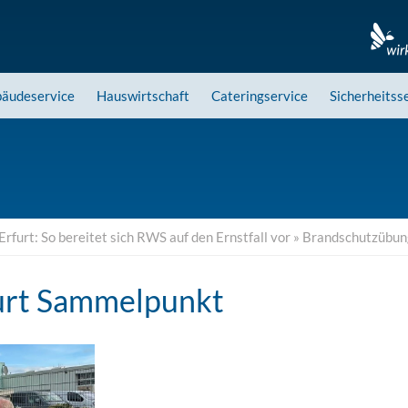
äudeservice
Hauswirtschaft
Cateringservice
Sicherheitss
furt: So bereitet sich RWS auf den Ernstfall vor
»
Brandschutzübun
urt Sammelpunkt