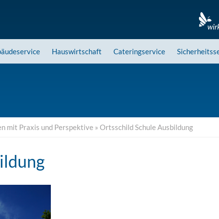
äudeservice
Hauswirtschaft
Cateringservice
Sicherheitss
en mit Praxis und Perspektive
»
Ortsschild Schule Ausbildung
ildung