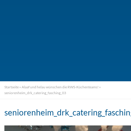
Startseite
»
Alaaf und helau wünschen die RWS-Küchenteams!
»
seniorenheim_drk_catering_fasching_03
seniorenheim_drk_catering_faschi