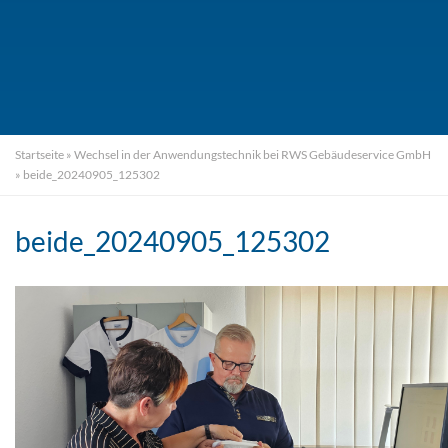
Startseite
»
Wechsel in der Anwendungstechnik bei RWS Gebäudeservice GmbH
»
beide_20240905_125302
beide_20240905_125302