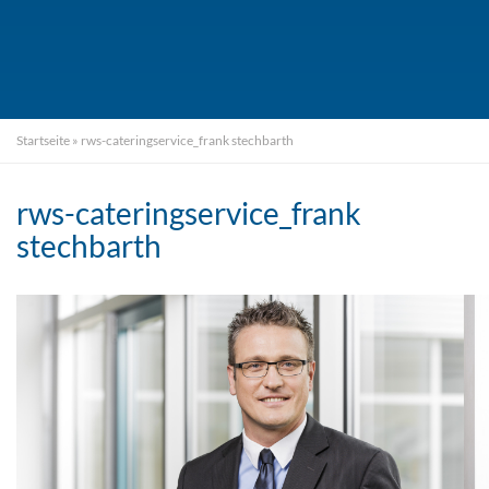
Startseite
»
rws-cateringservice_frank stechbarth
rws-cateringservice_frank
stechbarth