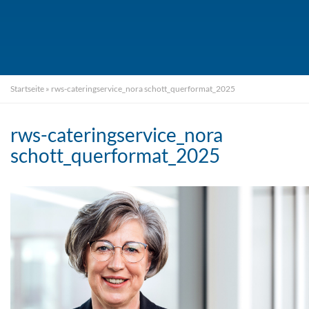
Startseite
»
rws-cateringservice_nora schott_querformat_2025
rws-cateringservice_nora
schott_querformat_2025