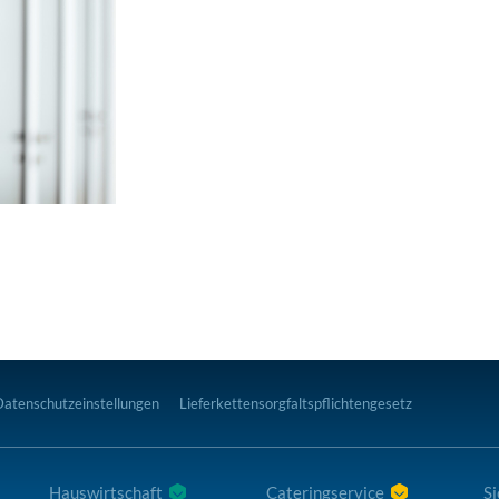
Datenschutzeinstellungen
Lieferkettensorgfaltspflichtengesetz
Hauswirtschaft
Cateringservice
Si