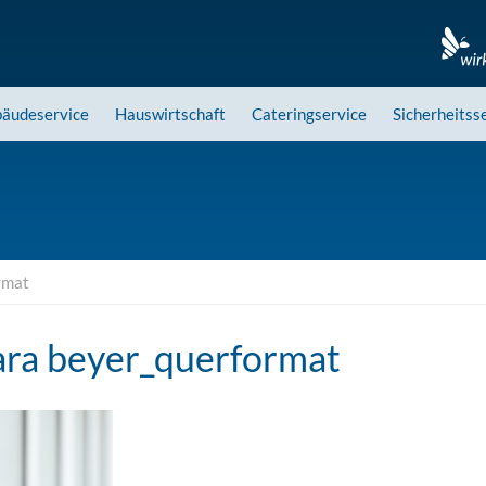
äudeservice
Hauswirtschaft
Cateringservice
Sicherheitss
rmat
ara beyer_querformat